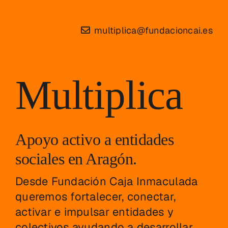
Skip
to
multiplica@fundacioncai.es
content
Multiplica
Apoyo activo a entidades
sociales en Aragón.
Desde Fundación Caja Inmaculada
queremos fortalecer, conectar,
activar e impulsar entidades y
colectivos ayudando a desarrollar